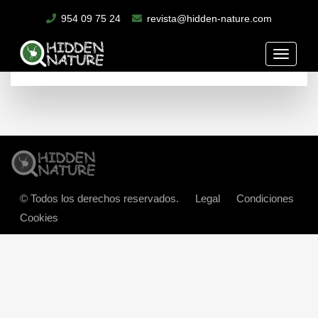
Garrapatas, Agallas, Entomología forense, Blaptodeos
954 09 75 24
revista@hidden-nature.com
ibéricos y mucho más.
Toggle
naviga
© Todos los derechos reservados.
Legal
Condiciones
Cookies