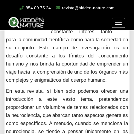
La neurociencia, como disciplina consagrada al
954 09 75 24
revista@hidden-nature.com
estudio del cerebro
humano, ha mantenido un
Toggle
constante interés tanto
naviga
para la comunidad científica como para la sociedad en
su conjunto. Este campo de investigación es un
desafío constante a los límites del conocimiento
humano y nos brinda la oportunidad de emprender un
viaje hacia la comprensión de uno de los órganos más
complejos y enigmáticos del cuerpo humano.
En esta revista, si bien solo podemos ofrecer una
introducción a este vasto tema, pretendemos
proporcionar un vislumbre de temas relacionados con
la neurociencia, que abarcan tanto aspectos generales
como específicos. A menudo, cuando se menciona la
neurociencia, se tiende a pensar únicamente en las