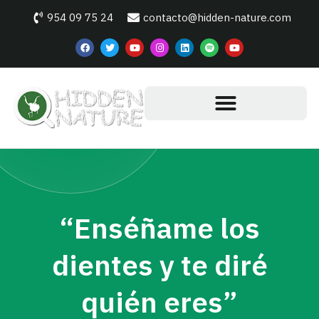
954 09 75 24
contacto@hidden-nature.com
“Enséñame los
dientes y te diré
quién eres”