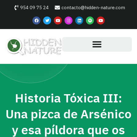
954 09 75 24
contacto@hidden-nature.com
Historia Tóxica III:
Una pizca de Arsénico
y esa píldora que os