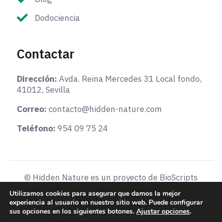
Dodociencia
Contactar
Dirección:
Avda. Reina Mercedes 31 Local fondo,
41012, Sevilla
Correo:
contacto@hidden-nature.com
Teléfono:
954 09 75 24
© Hidden Nature es un proyecto de BioScripts
Aviso legal
-
Términos y condiciones
-
Política de
Utilizamos cookies para asegurar que damos la mejor
cookies
experiencia al usuario en nuestro sitio web. Puede configurar
sus opciones en los siguientes botones.
Ajustar opciones
.