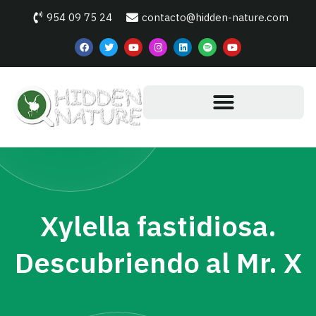
954 09 75 24
contacto@hidden-nature.com
Xylella fastidiosa.
Descubriendo al Mr. X