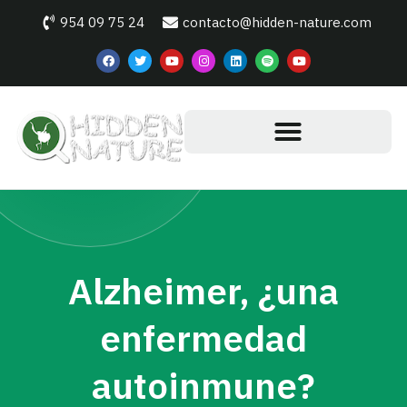
954 09 75 24
contacto@hidden-nature.com
Alzheimer, ¿una
enfermedad
autoinmune?