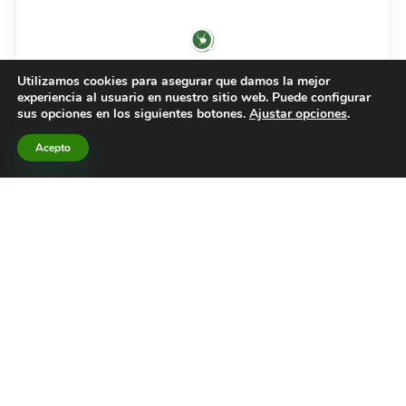
Hidden Nature
Utilizamos cookies para asegurar que damos la mejor
experiencia al usuario en nuestro sitio web. Puede configurar
sus opciones en los siguientes botones.
Ajustar opciones
.
25 de junio, 2024
16:00
No hay comentarios
Ecología
,
Física
,
General
,
Matemáticas
,
Temáticas
Acepto
Leer el artículo