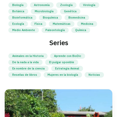
Biología
Astronomía
Zoología
Virología
Botánica
Microbiología
Genética
Bioinformática
Bioquímica
Biomedicina
Ecología
Física
Matemáticas
Medicina
Medio Ambiente
Paleontología
Química
Series
Animales en la Historia
Aprende con BioDic
De la nada a la vida
El pulgar oponible
En nombre de la ciencia
Estrategia Animal
Reseñas de libros
Mujeres en la biología
Noticias