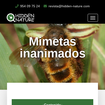
954 09 75 24
revista@hidden-nature.com
Toggle
naviga
Mimetas
inanimados
↓Contenido↓