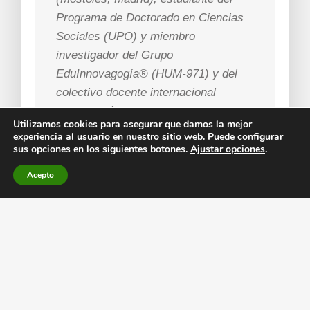
Programa de Doctorado en Ciencias
Sociales (UPO) y miembro
investigador del Grupo
EduInnovagogía® (HUM-971) y del
colectivo docente internacional
Innovagogía®
Utilizamos cookies para asegurar que damos la mejor
experiencia al usuario en nuestro sitio web. Puede configurar
Entradas del autor
sus opciones en los siguientes botones.
Ajustar opciones
.
Redes sociales:
Acepto
Cambiar nuestro
La neurociencia
cerebro es posible
más allá de las
neuronas