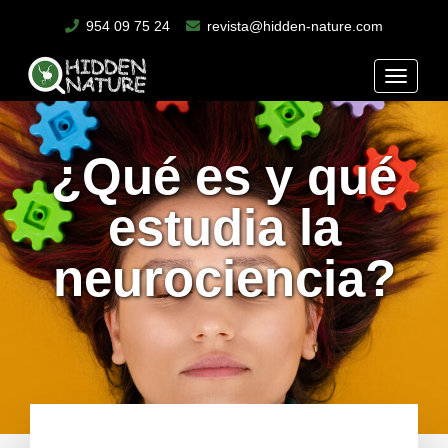
954 09 75 24
revista@hidden-nature.com
Toggle
naviga
¿Qué es y qué
estudia la
neurociencia?