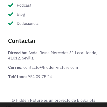
Podcast
Blog
Dodociencia
Contactar
Dirección:
Avda. Reina Mercedes 31 Local fondo,
41012, Sevilla
Correo:
contacto@hidden-nature.com
Teléfono:
954 09 75 24
© Hidden Nature es un proyecto de BioScripts
Aviso legal
-
Términos y condiciones
-
Política de