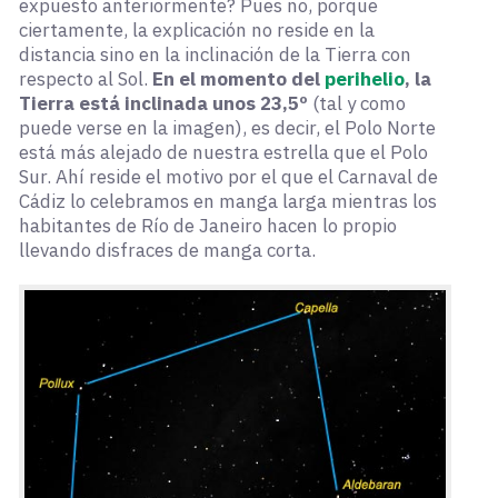
expuesto anteriormente? Pues no, porque
ciertamente, la explicación no reside en la
distancia sino en la inclinación de la Tierra con
respecto al Sol.
En el momento del
perihelio
, la
Tierra está inclinada unos 23,5º
(tal y como
puede verse en la imagen), es decir, el Polo Norte
está más alejado de nuestra estrella que el Polo
Sur. Ahí reside el motivo por el que el Carnaval de
Cádiz lo celebramos en manga larga mientras los
habitantes de Río de Janeiro hacen lo propio
llevando disfraces de manga corta.