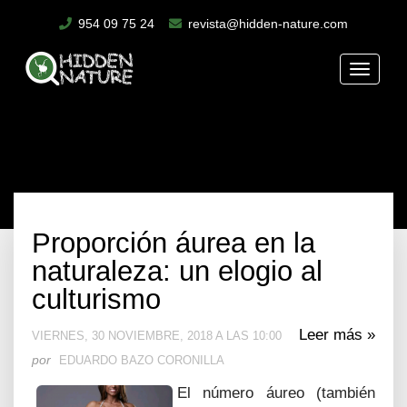
954 09 75 24
revista@hidden-nature.com
Toggle
naviga
Proporción áurea en la
naturaleza: un elogio al
culturismo
Leer más »
VIERNES, 30 NOVIEMBRE, 2018 A LAS 10:00
por
EDUARDO BAZO CORONILLA
El número áureo (también