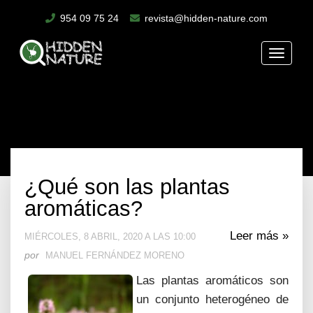
954 09 75 24
revista@hidden-nature.com
Toggle
naviga
¿Qué son las plantas
aromáticas?
Leer más »
MIÉRCOLES, 8 ABRIL, 2020 A LAS 10:00
por
MANUEL FERNÁNDEZ MORENO
Las plantas aromáticos son
un conjunto heterogéneo de