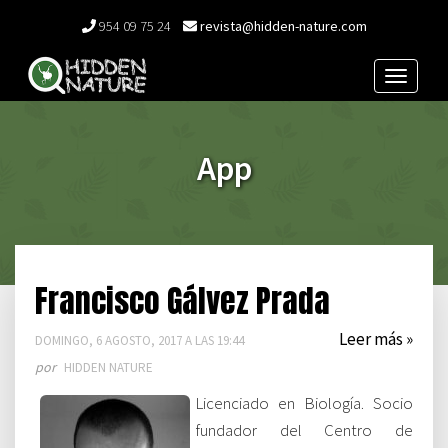
954 09 75 24
revista@hidden-nature.com
Toggle
navigat
App
Francisco Gálvez Prada
Leer más »
DOMINGO, 6 AGOSTO, 2017 A LAS 19:44
por
HIDDEN NATURE
Licenciado en Biología. Socio
fundador del Centro de