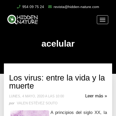
954 09 75 24
revista@hidden-nature.com
Toggle
naviga
acelular
Los virus: entre la vida y la
muerte
Leer más »
LUNES, 4 MAYO, 2020 A LAS 10:00
por
VALEN ESTÉVEZ SOUTO
A principios del siglo XX, la