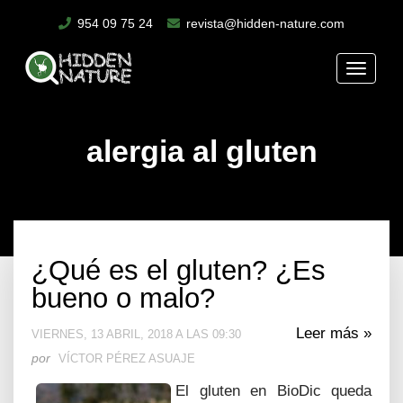
954 09 75 24
revista@hidden-nature.com
Toggle
naviga
alergia al gluten
¿Qué es el gluten? ¿Es
bueno o malo?
Leer más »
VIERNES, 13 ABRIL, 2018 A LAS 09:30
por
VÍCTOR PÉREZ ASUAJE
El gluten en BioDic queda