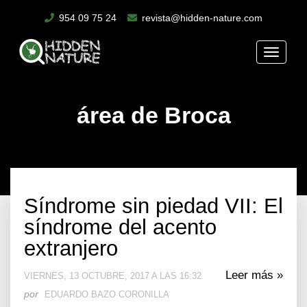
954 09 75 24
revista@hidden-nature.com
Toggle
naviga
área de Broca
Síndrome sin piedad VII: El
síndrome del acento
extranjero
Leer más »
VIERNES, 13 OCTUBRE, 2017 A LAS 16:32
por
EDUARDO BAZO CORONILLA