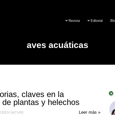
Revista
Editorial
Bl
aves acuáticas
rias, claves en la
s de plantas y helechos
Leer más »
IDDEN NATURE