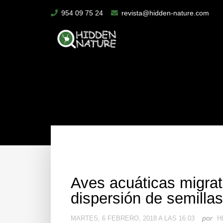
954 09 75 24
revista@hidden-nature.com
Aves acuáticas migrato
dispersión de semilla
por
MARTES, 6 FEBRERO, 2018 A LAS 16:03
H