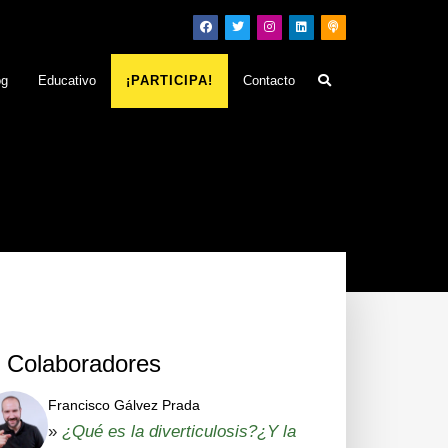
og
Educativo
¡PARTICIPA!
Contacto
Colaboradores
Francisco Gálvez Prada
»
¿Qué es la diverticulosis?¿Y la