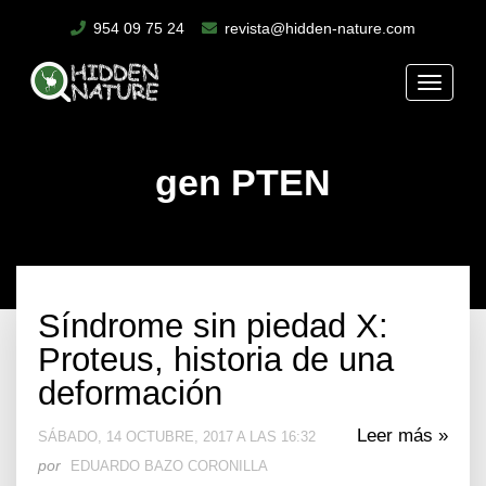
954 09 75 24
revista@hidden-nature.com
Toggle
naviga
gen PTEN
Síndrome sin piedad X:
Proteus, historia de una
deformación
Leer más »
SÁBADO, 14 OCTUBRE, 2017 A LAS 16:32
por
EDUARDO BAZO CORONILLA