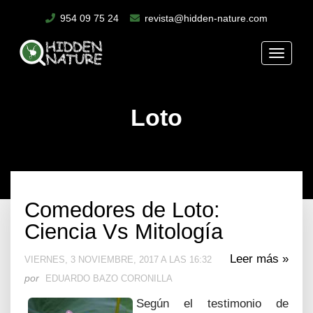
954 09 75 24
revista@hidden-nature.com
Toggle
naviga
Loto
Comedores de Loto:
Ciencia Vs Mitología
Leer más »
VIERNES, 3 NOVIEMBRE, 2017 A LAS 16:32
por
EDUARDO BAZO CORONILLA
Según el testimonio de