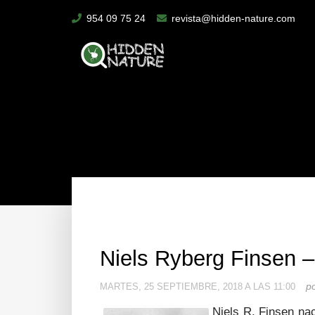
954 09 75 24
revista@hidden-nature.com
Niels Ryberg Finsen –
p
MARTES, 25 SEPTIEMBRE, 2018 A LAS 11:00
Niels R. Finsen na