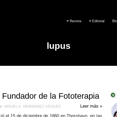
Revista
Editorial
Bl
lupus
 Fundador de la Fototerapia
Leer más »
or
MIGUEL E. HERNÁNDEZ VÁZQUEZ
ció el 15 de diciembre de 1860 en Thorshavn, en las