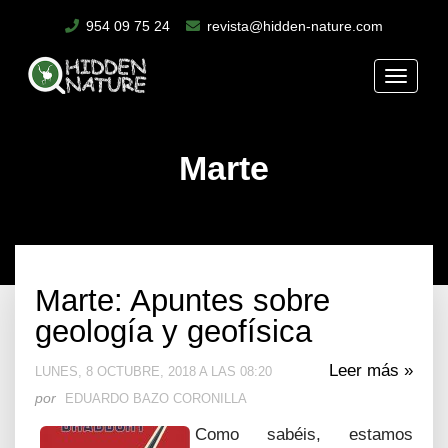
954 09 75 24
revista@hidden-nature.com
Toggle
naviga
Marte
Marte: Apuntes sobre
geología y geofísica
Leer más »
LUNES, 8 OCTUBRE, 2018 A LAS 08:20
por
EDUARDO BAZO CORONILLA
Como sabéis, estamos