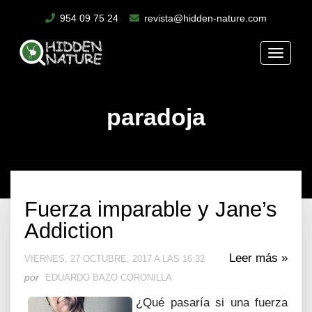
954 09 75 24
revista@hidden-nature.com
Toggle
naviga
paradoja
Fuerza imparable y Jane’s
Addiction
Leer más »
VIERNES, 27 OCTUBRE, 2017 A LAS 16:32
por
EDUARDO BAZO CORONILLA
¿Qué pasaría si una fuerza