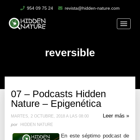
954 09 75 24
revista@hidden-nature.com
Toggle
naviga
reversible
07 – Podcasts Hidden
Nature – Epigenética
Leer más »
MARTES, 2 OCTUBRE, 2018 A LAS 08:00
por
HIDDEN NATURE
En este séptimo podcast de