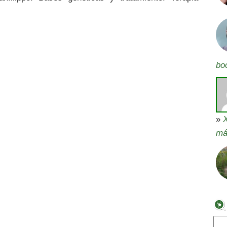
bo
»
X
má
Bus