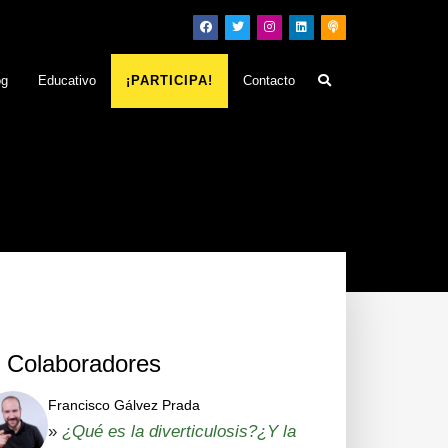
og
Educativo
¡PARTICIPA!
Contacto
Colaboradores
Francisco Gálvez Prada
»
¿Qué es la diverticulosis?¿Y la