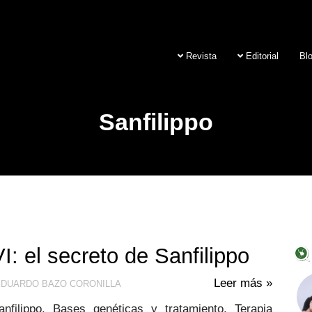
Revista
Editorial
Bl
Sanfilippo
: el secreto de Sanfilippo
Leer más »
DUARDO BAZO CORONILLA
nfilippo. Bases genéticas y tratamiento. Terapia