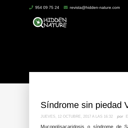
954 09 75 24
revista@hidden-nature.com
Síndrome sin piedad VI
por
JUEVES, 12 OCTUBRE, 2017 A LAS 16:32
E
Mucopolisacaridosis o síndrome de Sa