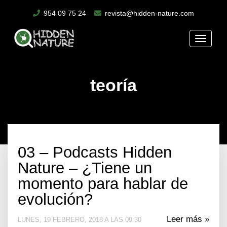
954 09 75 24
revista@hidden-nature.com
Toggle
naviga
teoría
03 – Podcasts Hidden
Nature – ¿Tiene un
momento para hablar de
evolución?
Leer más »
LUNES, 19 FEBRERO, 2018 A LAS 09:30