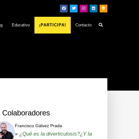
og
Educativo
¡PARTICIPA!
Contacto
Colaboradores
Francisco Gálvez Prada
»
¿Qué es la diverticulosis?¿Y la