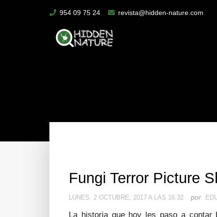
954 09 75 24
revista@hidden-nature.com
Fungi Terror Picture 
por
LUNES, 2 OCTUBRE, 2017 A LAS 16:32
EDU
La historia que hoy les paso a contar 