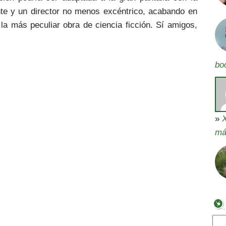
nte y un director no menos excéntrico, acabando en
 la más peculiar obra de ciencia ficción. Sí amigos,
bo
»
X
má
Bus