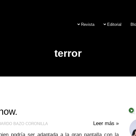
Revista
Editorial
Bl
terror
Show.
Leer más »
ARDO BAZO CORONILLA
bien podría ser adaptada a la gran pantalla con la