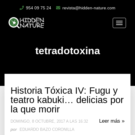
954 09 75 24
revista@hidden-nature.com
Toggle
naviga
tetradotoxina
Historia Tóxica IV: Fugu y
teatro kabuki… delicias por
la que morir
Leer más »
DOMINGO, 8 OCTUBRE, 2017 A LAS 16:32
por
EDUARDO BAZO CORONILLA