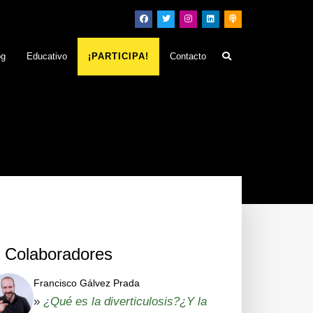
og
Educativo
¡PARTICIPA!
Contacto
Colaboradores
Francisco Gálvez Prada
»
¿Qué es la diverticulosis?¿Y la