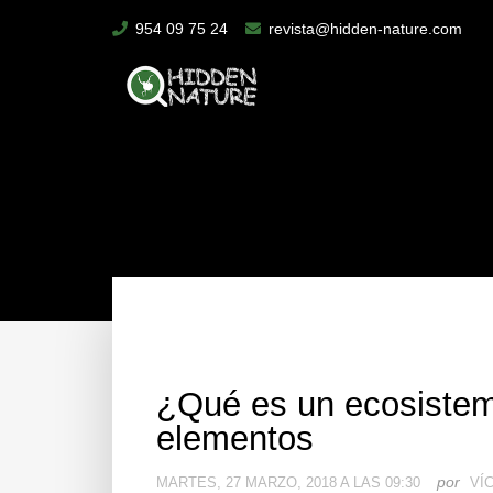
954 09 75 24
revista@hidden-nature.com
¿Qué es un ecosistem
elementos
por
MARTES, 27 MARZO, 2018 A LAS 09:30
VÍC