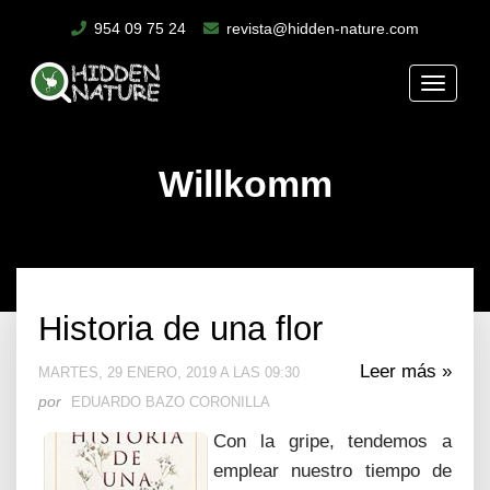
954 09 75 24
revista@hidden-nature.com
Toggle
naviga
Willkomm
Historia de una flor
Leer más »
MARTES, 29 ENERO, 2019 A LAS 09:30
por
EDUARDO BAZO CORONILLA
Con la gripe, tendemos a
emplear nuestro tiempo de