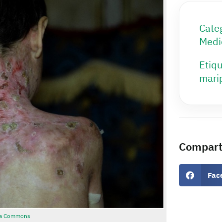
Cate
Medi
Etiqu
mari
Compart
Fac
ia Commons