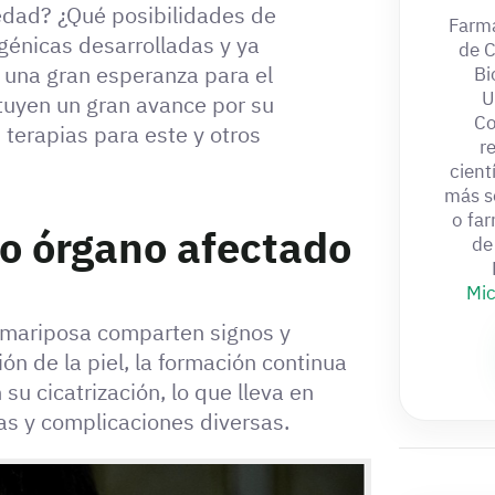
edad? ¿Qué posibilidades de
Farma
génicas desarrolladas y ya
de 
una gran esperanza para el
Bi
U
tuyen un gran avance por su
Co
terapias para este y otros
r
cient
más s
o fa
ico órgano afectado
de
Mic
e mariposa comparten signos y
ón de la piel, la formación continua
su cicatrización, lo que lleva en
as y complicaciones diversas.