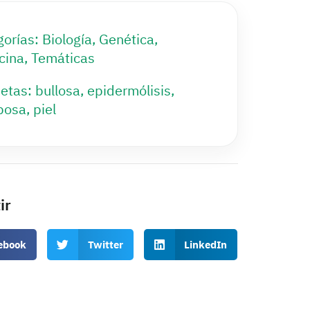
gorías:
Biología
,
Genética
,
cina
,
Temáticas
etas:
bullosa
,
epidermólisis
,
posa
,
piel
ir
ebook
Twitter
LinkedIn