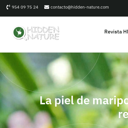
954 09 75 24
contacto@hidden-nature.com
Revista 
La piel de marip
r