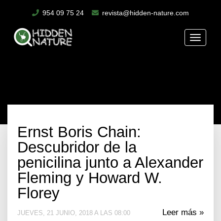
954 09 75 24
revista@hidden-nature.com
Toggle
naviga
Ernst Boris Chain:
Descubridor de la
penicilina junto a Alexander
Fleming y Howard W.
Florey
Leer más »
JUEVES, 21 JUNIO, 2018 A LAS 08:00