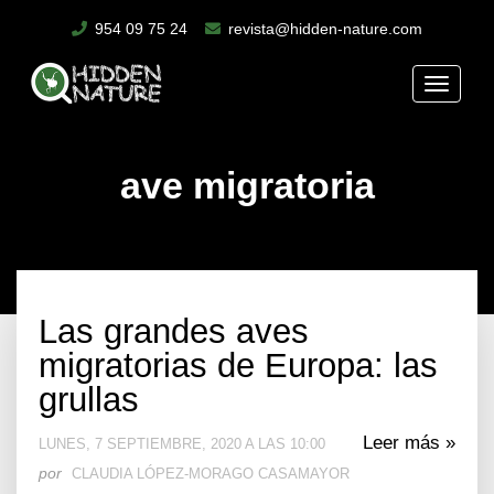
954 09 75 24
revista@hidden-nature.com
Toggle
naviga
ave migratoria
Las grandes aves
migratorias de Europa: las
grullas
Leer más »
LUNES, 7 SEPTIEMBRE, 2020 A LAS 10:00
por
CLAUDIA LÓPEZ-MORAGO CASAMAYOR