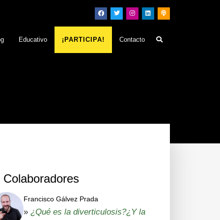
og
Educativo
¡PARTICIPA!
Contacto
Colaboradores
Francisco Gálvez Prada
»
¿Qué es la diverticulosis?¿Y la