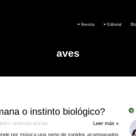
Revista
Editorial
Bl
aves
na o instinto biológico?
Leer más »
RDES VERDUGO MOLINA
iende por música una serie de sonidos acompasados