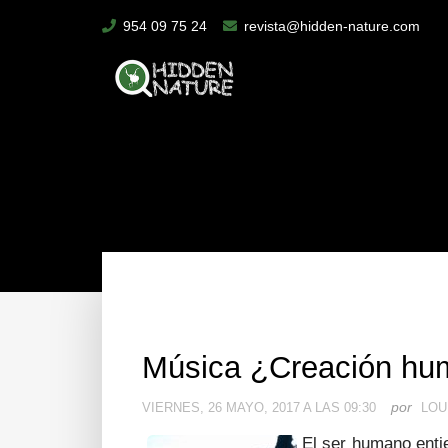
954 09 75 24
revista@hidden-nature.com
Música ¿Creación huma
por
VIERNES, 26 MAYO, 2017 A LAS 09:30
LOU
El ser humano ent