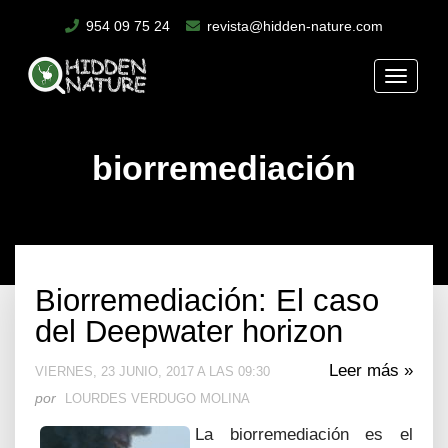
954 09 75 24
revista@hidden-nature.com
Toggle
naviga
biorremediación
Biorremediación: El caso
del Deepwater horizon
Leer más »
VIERNES, 23 JUNIO, 2017 A LAS 09:30
por
LOURDES VERDUGO MOLINA
La biorremediación es el