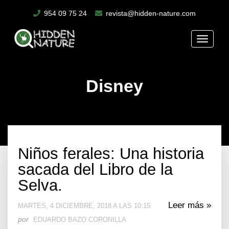
954 09 75 24
revista@hidden-nature.com
Toggle
naviga
Disney
Niños ferales: Una historia
sacada del Libro de la
Selva.
Leer más »
MARTES, 4 DICIEMBRE, 2018 A LAS 10:15
por
EDUARDO BAZO CORONILLA