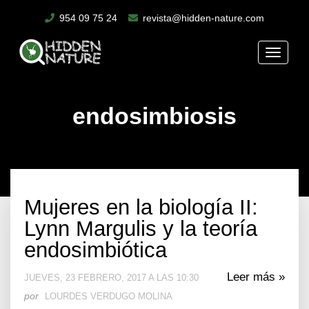
954 09 75 24
revista@hidden-nature.com
Toggle
naviga
endosimbiosis
Mujeres en la biología II:
Lynn Margulis y la teoría
endosimbiótica
Leer más »
JUEVES, 23 FEBRERO, 2017 A LAS 10:30
por
LOURDES VERDUGO MOLINA