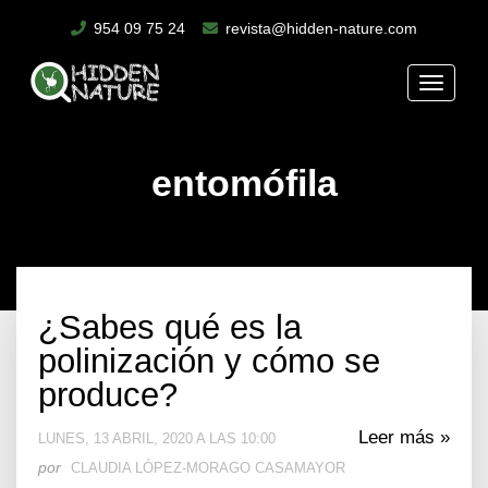
954 09 75 24
revista@hidden-nature.com
Toggle
naviga
entomófila
¿Sabes qué es la
polinización y cómo se
produce?
Leer más »
LUNES, 13 ABRIL, 2020 A LAS 10:00
por
CLAUDIA LÓPEZ-MORAGO CASAMAYOR