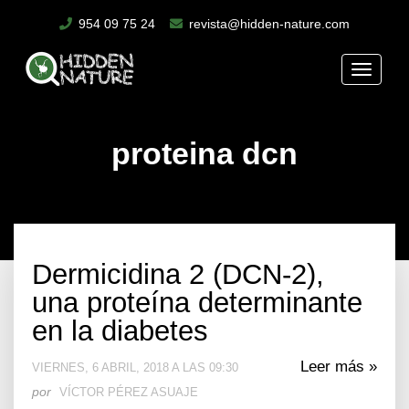
954 09 75 24
revista@hidden-nature.com
Toggle
naviga
proteina dcn
Dermicidina 2 (DCN-2),
una proteína determinante
en la diabetes
Leer más »
VIERNES, 6 ABRIL, 2018 A LAS 09:30
por
VÍCTOR PÉREZ ASUAJE