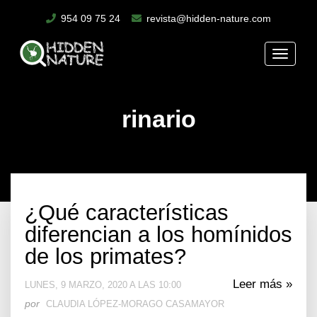
954 09 75 24
revista@hidden-nature.com
Toggle
naviga
rinario
¿Qué características
diferencian a los homínidos
de los primates?
Leer más »
LUNES, 9 MARZO, 2020 A LAS 10:00
por
CLAUDIA LÓPEZ-MORAGO CASAMAYOR