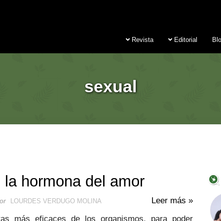
Revista
Editorial
Bl
sexual
e la hormona del amor
Leer más »
or
LOURDES VERDUGO MOLINA
as más eficaces de los organismos, para poder