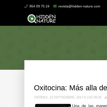
954 09 75 24
revista@hidden-nature.com
Oxitocina: Más alla d
p
VIERNES, 22 SEPTIEMBRE, 2017 A LAS 09:30
Una de las maner