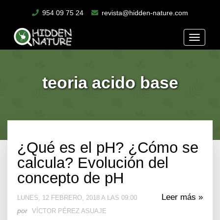
954 09 75 24
revista@hidden-nature.com
Toggle
naviga
teoria acido base
¿Qué es el pH? ¿Cómo se
calcula? Evolución del
concepto de pH
Leer más »
LUNES, 12 FEBRERO, 2018 A LAS 09:00
por
VÍCTOR PÉREZ ASUAJE