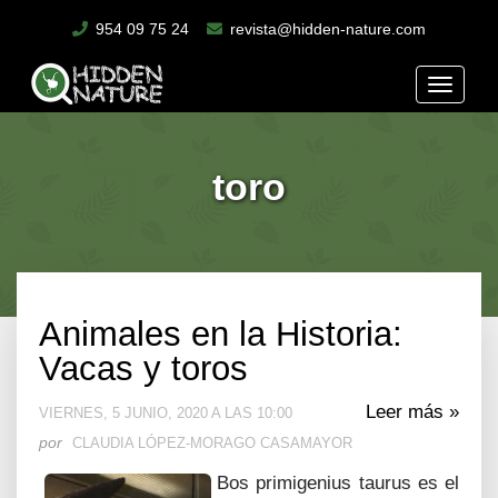
954 09 75 24
revista@hidden-nature.com
Toggle
naviga
toro
Animales en la Historia:
Vacas y toros
Leer más »
VIERNES, 5 JUNIO, 2020 A LAS 10:00
por
CLAUDIA LÓPEZ-MORAGO CASAMAYOR
Bos primigenius taurus es el