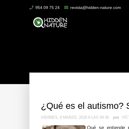
954 09 75 24
revista@hidden-nature.com
¿Qué es el autismo? 
por
VIERNES, 9 MARZO, 2018 A LAS 09:30
VÍC
Qué se entiende p