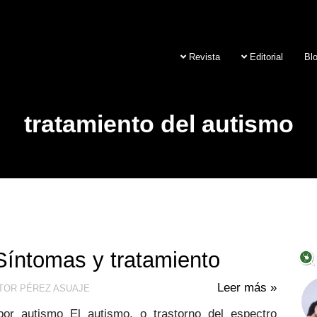
Revista
Editorial
Bl
tratamiento del autismo
Síntomas y tratamiento
Leer más »
TOR PÉREZ ASUAJE
or autismo El autismo, o trastorno del espectro