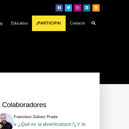
og
Educativo
¡PARTICIPA!
Contacto
Colaboradores
Francisco Gálvez Prada
»
¿Qué es la diverticulosis?¿Y la