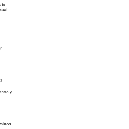
 la
ual...
ón
ez
entro y
aminos