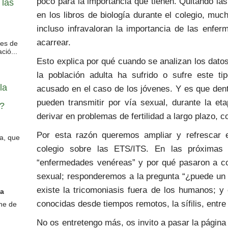
poco para la importancia que tienen. Quitando la
 las
en los libros de biología durante el colegio, m
incluso infravaloran la importancia de las enfe
acarrear.
des de
ció...
Esto explica por qué cuando se analizan los dat
la población adulta ha sufrido o sufre este t
la
acusado en el caso de los jóvenes. Y es que de
pueden transmitir por vía sexual, durante la et
?
derivar en problemas de fertilidad a largo plazo, 
Por esta razón queremos ampliar y refrescar e
sa, que
colegio sobre las ETS/ITS. En las próximas 
“enfermedades venéreas” y por qué pasaron a c
sexual; responderemos a la pregunta “¿puede un 
existe la tricomoniasis fuera de los humanos; 
da
conocidas desde tiempos remotos, la sífilis, entre
ine de
No os entretengo más, os invito a pasar la págin