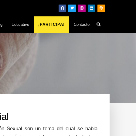
og
Educativo
¡PARTICIPA!
Contacto
ial
ón Sexual son un tema del cual se habla