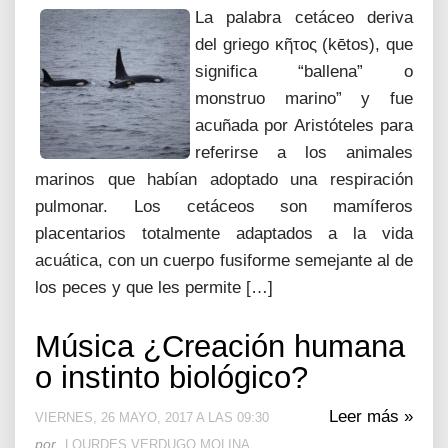
La palabra cetáceo deriva
del griego κῆτος (kētos), que
significa “ballena” o
monstruo marino” y fue
acuñada por Aristóteles para
referirse a los animales
marinos que habían adoptado una respiración
pulmonar. Los cetáceos son mamíferos
placentarios totalmente adaptados a la vida
acuática, con un cuerpo fusiforme semejante al de
los peces y que les permite […]
Música ¿Creación humana
o instinto biológico?
Leer más »
VIERNES, 26 MAYO, 2017 A LAS 09:30
por
LOURDES VERDUGO MOLINA