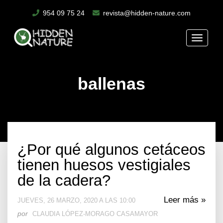
954 09 75 24
revista@hidden-nature.com
Toggle
naviga
ballenas
¿Por qué algunos cetáceos
tienen huesos vestigiales
de la cadera?
Leer más »
JUEVES, 26 MARZO, 2020 A LAS 10:00
por
CLAUDIA LÓPEZ-MORAGO CASAMAYOR