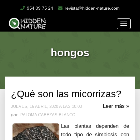
954 09 75 24
revista@hidden-nature.com
Toggle
naviga
hongos
¿Qué son las micorrizas?
Leer más »
JUEVES, 16 ABRIL, 2020 A LAS 10:00
por
PALOMA CABEZAS BLANCO
Las plantas dependen de
todo tipo de simbiosis con