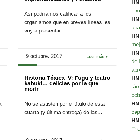
HN
Lim
Así podríamos calificar a los
HN
organismos que en breves líneas les
una
voy a presentar...
HN
mej
HN
9 octubre, 2017
Leer más »
de 
apr
Historia Tóxica IV: Fugu y teatro
HN
kabuki… delicias por la que
fá
morir
pob
HN
a
No se asusten por el título de esta
cap
cuarta (y última entrega) de las...
HN
Tri