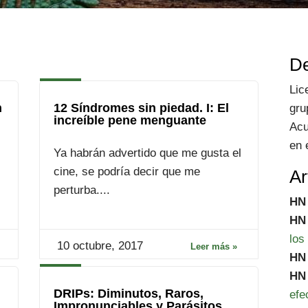
De
Lic
n
12 Síndromes sin piedad. I: El
gru
increíble pene menguante
Acu
en 
Ya habrán advertido que me gusta el
cine, se podría decir que me
Ar
perturba....
HN
HN
los
10 octubre, 2017
Leer más »
HN
HN
DRIPs: Diminutos, Raros,
efe
Impronunciables y Parásitos