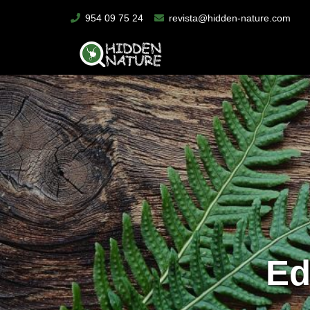
954 09 75 24
revista@hidden-nature.com
Ed