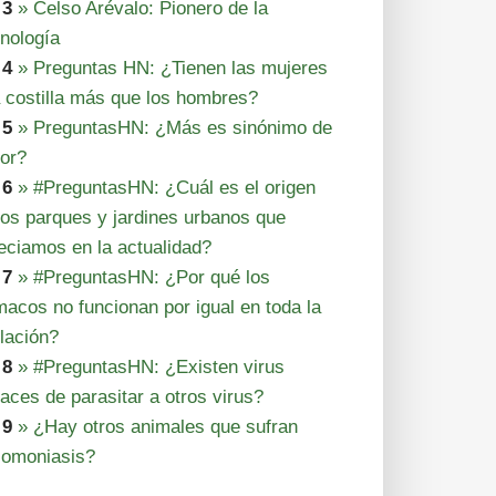
 3
» Celso Arévalo: Pionero de la
nología
 4
» Preguntas HN: ¿Tienen las mujeres
 costilla más que los hombres?
 5
» PreguntasHN: ¿Más es sinónimo de
or?
 6
» #PreguntasHN: ¿Cuál es el origen
los parques y jardines urbanos que
eciamos en la actualidad?
 7
» #PreguntasHN: ¿Por qué los
rmacos no funcionan por igual en toda la
lación?
 8
» #PreguntasHN: ¿Existen virus
aces de parasitar a otros virus?
 9
» ¿Hay otros animales que sufran
comoniasis?