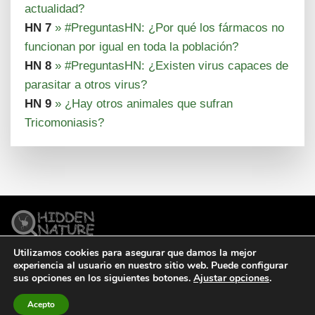
actualidad?
HN 7
» #PreguntasHN: ¿Por qué los fármacos no
funcionan por igual en toda la población?
HN 8
» #PreguntasHN: ¿Existen virus capaces de
parasitar a otros virus?
HN 9
» ¿Hay otros animales que sufran
Tricomoniasis?
Utilizamos cookies para asegurar que damos la mejor
© Todos los derechos reservados.
Legal
Condiciones
experiencia al usuario en nuestro sitio web. Puede configurar
Cookies
sus opciones en los siguientes botones.
Ajustar opciones
.
Acepto