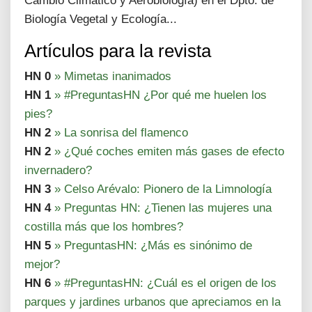
Cambio Climático y Aerobiología) en el Dpto. de
Biología Vegetal y Ecología...
Artículos para la revista
HN 0
» Mimetas inanimados
HN 1
» #PreguntasHN ¿Por qué me huelen los
pies?
HN 2
» La sonrisa del flamenco
HN 2
» ¿Qué coches emiten más gases de efecto
invernadero?
HN 3
» Celso Arévalo: Pionero de la Limnología
HN 4
» Preguntas HN: ¿Tienen las mujeres una
costilla más que los hombres?
HN 5
» PreguntasHN: ¿Más es sinónimo de
mejor?
HN 6
» #PreguntasHN: ¿Cuál es el origen de los
parques y jardines urbanos que apreciamos en la