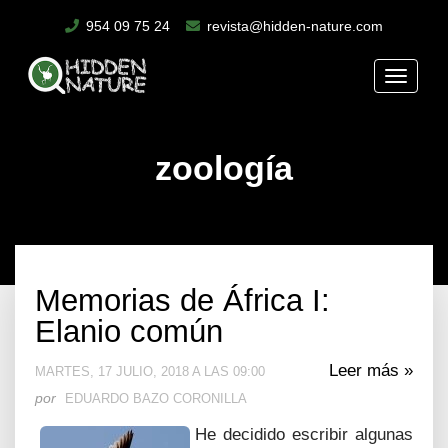
954 09 75 24
revista@hidden-nature.com
Toggle
naviga
zoología
Memorias de África I:
Elanio común
Leer más »
MARTES, 17 JULIO, 2018 A LAS 09:00
por
EDUARDO BAZO CORONILLA
He decidido escribir algunas