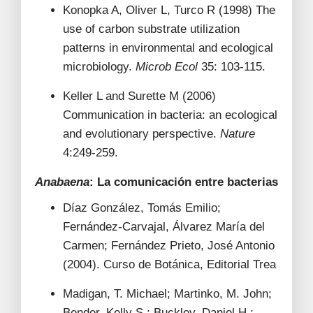
Konopka A, Oliver L, Turco R (1998) The
use of carbon substrate utilization
patterns in environmental and ecological
microbiology.
Microb Ecol
35: 103-115.
Keller L and Surette M (2006)
Communication in bacteria: an ecological
and evolutionary perspective.
Nature
4:249-259.
Anabaena
: L
a comunicación entre bacterias
Díaz González, Tomás Emilio;
Fernández-Carvajal, Álvarez María del
Carmen; Fernández Prieto, José Antonio
(2004). Curso de Botánica, Editorial Trea
Madigan, T. Michael; Martinko, M. John;
Bender, Kelly S.; Buckley, Daniel H.;