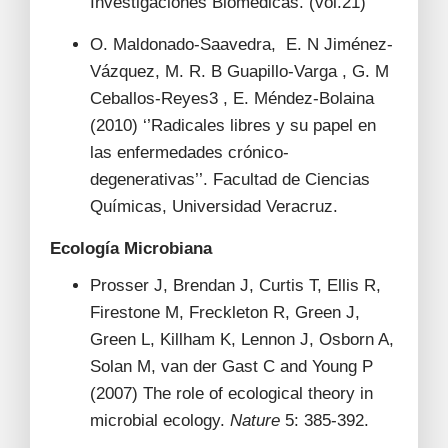
Investigaciones Biomédicas. (vol.21)
O. Maldonado-Saavedra, E. N Jiménez-
Vázquez, M. R. B Guapillo-Varga , G. M
Ceballos-Reyes3 , E. Méndez-Bolaina
(2010) ‘’Radicales libres y su papel en
las enfermedades crónico-
degenerativas’’. Facultad de Ciencias
Químicas, Universidad Veracruz.
Ecología Microbiana
Prosser J, Brendan J, Curtis T, Ellis R,
Firestone M, Freckleton R, Green J,
Green L, Killham K, Lennon J, Osborn A,
Solan M, van der Gast C and Young P
(2007) The role of ecological theory in
microbial ecology.
Nature
5: 385-392.