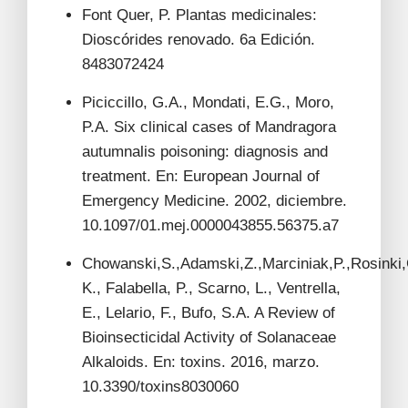
Font Quer, P. Plantas medicinales:
Dioscórides renovado. 6a Edición.
8483072424
Piciccillo, G.A., Mondati, E.G., Moro,
P.A. Six clinical cases of Mandragora
autumnalis poisoning: diagnosis and
treatment. En: European Journal of
Emergency Medicine. 2002, diciembre.
10.1097/01.mej.0000043855.56375.a7
Chowanski,S.,Adamski,Z.,Marciniak,P.,Rosinki,G.
K., Falabella, P., Scarno, L., Ventrella,
E., Lelario, F., Bufo, S.A. A Review of
Bioinsecticidal Activity of Solanaceae
Alkaloids. En: toxins. 2016, marzo.
10.3390/toxins8030060